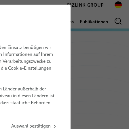
BIZLINK GROUP
Vertriebsnetz
News
Über uns
Publikationen
den Einsatz benötigen wir
n
LUFT- & RAUMFAHRT
on Informationen auf Ihrem
17.11. – 19.11.2026
en Verarbeitungszwecke zu
Kabelsätze für die Raumfahrt
t
Space Tech Expo
r die Cookie-Einstellungen
ESCC Raumfahrtkabel
Europe
PFA Raumfahrtkabel
Messe Bremen, Germany
n Länder außerhalb der
Testing Services
ZZ20
veau in diesen Ländern ist
 dass staatliche Behörden
ZUM VERANSTALTER
Auswahl bestätigen