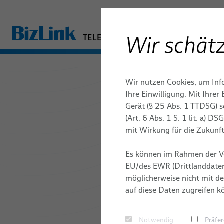
Wir schätz
TELECOM & NETWORKING
− ENGINEERED SOLUTION
FABRIKAUTOMATION & MASCHIN
Wir nutzen Cookies, um Inf
GESUNDHEITSWESEN
DATA CENTER
DATA CENTER
QUALITÄT
RICHTFUN
UMWELT &
Ihre Einwilligung. Mit Ihre
MARINE
Gerät (§ 25 Abs. 1 TTDSG) 
DACs
MOBILITÄT
MOBILFUNK
TECHNOLOGIEN
FESTNETZ
STANDORT
(Art. 6 Abs. 1 S. 1 lit. a) 
Twinaxiale ParaLink®-Kabel
HALBLEITERTECHNIK
mit Wirkung für die Zukunft
FORSCHUNG & ENTWICKLUNG
PUBLIKAT
SILICONE CABLE SOLUTIONS
Loopback-Testadapter
Es können im Rahmen der V
EU/des EWR (Drittlanddaten
PRODUKTE & D
möglicherweise nicht mit de
auf diese Daten zugreifen k
Notwendig
Präfe