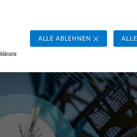
Schaltkabel
Schaltdrähte & -litzen
ALLE ABLEHNEN
ALL
klärung