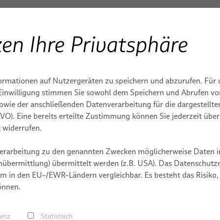
en Ihre Privatsphäre
Produkte & Dienstleistungen
Anwendungen
S
ENBAU
ormationen auf Nutzergeräten zu speichern und abzurufen. Für 
BizLink-Verbindunge
K
 ENERGIE
FEST- & MOBILFUNKNETZE
LUFT- UND RAUMFAHRT
KARRIERE
r Einwilligung stimmen Sie sowohl dem Speichern und Abrufen v
sowie der anschließenden Datenverarbeitung für die dargestellt
FlexLine Jumperkabel
für eine digitale Wel
E
TERMINE
DSGVO). Eine bereits erteilte Zustimmung können Sie jederzeit übe
Datenkabel
 widerrufen.
IONEN
Faser-Optik-Kabel
erarbeitung zu den genannten Zwecken möglicherweise Daten i
FlexLine Koaxialkabel
übermittlung) übermittelt werden (z.B. USA). Das Datenschutzni
IENSTLEISTUNGEN
m in den EU-/EWR-Ländern vergleichbar. Es besteht das Risiko,
Multikoaxialkabel
önnen.
Hybridkabel
renz
Statistisch
Powerkabel