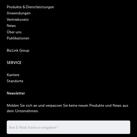
Standorte
Powerkabel
Produkte & Dienstleistungen
Anwendungen
Publikationen
Schaltkabel
Vertriebsnetz
News
Karriere
Schaltdrähte & -litzen
Über uns
Publikationen
Termine
BizLink Group
SERVICE
Karriere
Standorte
Newsletter
Melden Sie sich an und verpassen Sie keine neuen Produkte und News aus
dem Unternehmen.